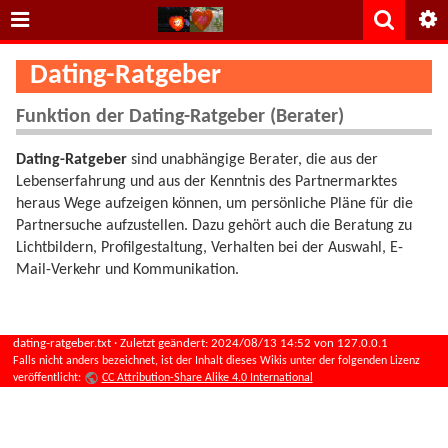
Dating-Ratgeber
Funktion der Dating-Ratgeber (Berater)
Dating-Ratgeber
sind unabhängige Berater, die aus der
Lebenserfahrung und aus der Kenntnis des Partnermarktes
heraus Wege aufzeigen können, um persönliche Pläne für die
Partnersuche aufzustellen. Dazu gehört auch die Beratung zu
Lichtbildern, Profilgestaltung, Verhalten bei der Auswahl, E-
Mail-Verkehr und Kommunikation.
dating-ratgeber.txt
· Zuletzt geändert:
2024/08/13 14:52
von
127.0.0.1
Falls nicht anders bezeichnet, ist der Inhalt dieses Wikis unter der folgenden Lizenz
veröffentlicht:
CC Attribution-Share Alike 4.0 International